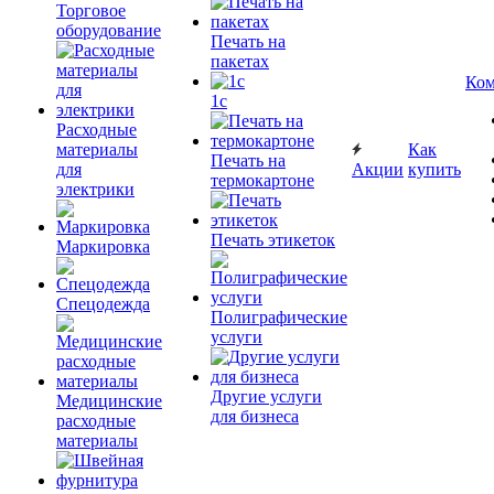
Торговое
оборудование
Печать на
пакетах
Ком
1c
Расходные
материалы
Как
Печать на
для
Акции
купить
термокартоне
электрики
Печать этикеток
Маркировка
Спецодежда
Полиграфические
услуги
Другие услуги
Медицинские
для бизнеса
расходные
материалы