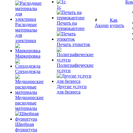
Ком
1c
Как
Печать на
Расходные
Акции
купить
термокартоне
материалы
для
электрики
Печать этикеток
Маркировка
Полиграфические
услуги
Спецодежда
Другие услуги
для бизнеса
Медицинские
расходные
материалы
Швейная
фурнитура