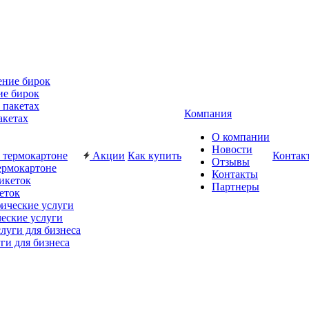
ие бирок
Компания
акетах
О компании
Новости
Акции
Как купить
Контак
Отзывы
ермокартоне
Контакты
Партнеры
еток
еские услуги
ги для бизнеса