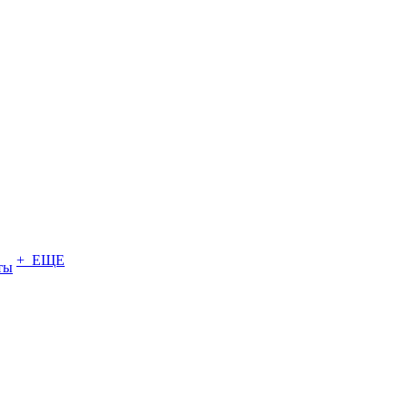
+ ЕЩЕ
ты