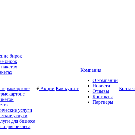
ие бирок
Компания
акетах
О компании
Новости
Акции
Как купить
Контак
Отзывы
ермокартоне
Контакты
Партнеры
еток
еские услуги
ги для бизнеса