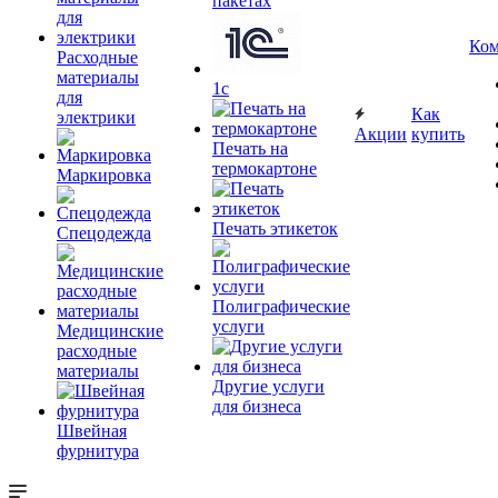
пакетах
Ком
Расходные
материалы
1c
для
Как
электрики
Акции
купить
Печать на
термокартоне
Маркировка
Печать этикеток
Спецодежда
Полиграфические
услуги
Медицинские
расходные
материалы
Другие услуги
для бизнеса
Швейная
фурнитура