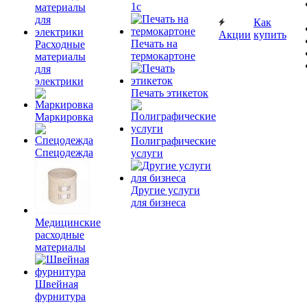
1c
Как
Акции
купить
Печать на
Расходные
термокартоне
материалы
для
электрики
Печать этикеток
Маркировка
Полиграфические
Спецодежда
услуги
Другие услуги
для бизнеса
Медицинские
расходные
материалы
Швейная
фурнитура