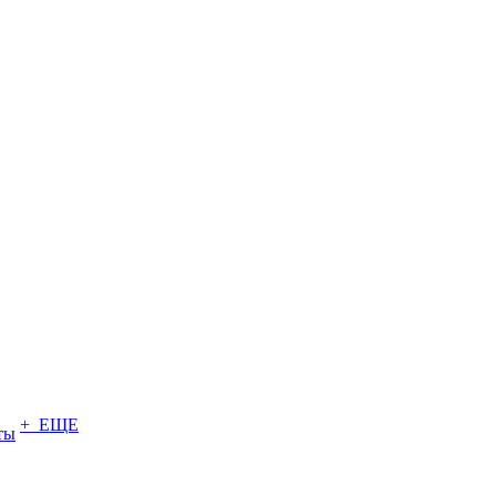
+ ЕЩЕ
ты