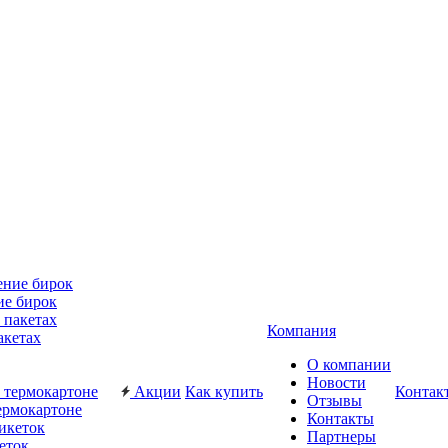
ие бирок
Компания
акетах
О компании
Новости
Акции
Как купить
Контак
Отзывы
ермокартоне
Контакты
Партнеры
еток