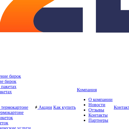
ие бирок
Компания
акетах
О компании
Новости
Акции
Как купить
Контак
Отзывы
ермокартоне
Контакты
Партнеры
еток