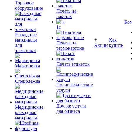
Торговое
оборудование
Печать на
пакетах
Ком
1c
Расходные
материалы
Как
Печать на
для
Акции
купить
термокартоне
электрики
Печать этикеток
Маркировка
Спецодежда
Полиграфические
услуги
Другие услуги
Медицинские
для бизнеса
расходные
материалы