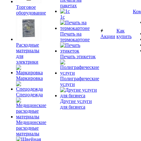
пакетах
Торговое
Ком
оборудование
1c
Как
Печать на
Акции
купить
термокартоне
Расходные
материалы
для
Печать этикеток
электрики
Маркировка
Полиграфические
услуги
Спецодежда
Другие услуги
для бизнеса
Медицинские
расходные
материалы