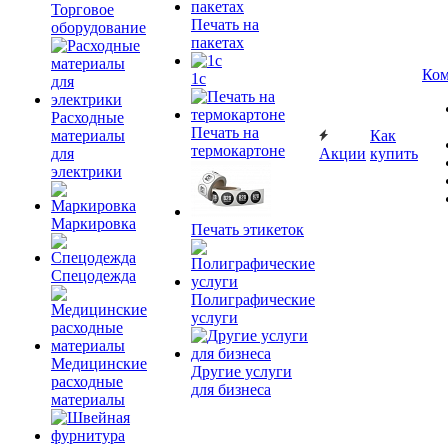
Торговое
Печать на
оборудование
пакетах
Ком
1c
Расходные
Печать на
материалы
Как
термокартоне
для
Акции
купить
электрики
Маркировка
Печать этикеток
Спецодежда
Полиграфические
услуги
Медицинские
Другие услуги
расходные
для бизнеса
материалы