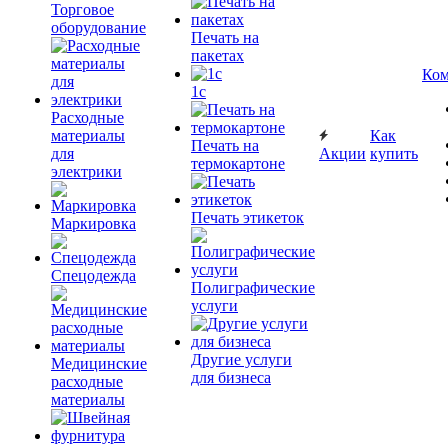
Торговое
оборудование
Печать на
пакетах
Ком
1c
Расходные
материалы
Как
Печать на
для
Акции
купить
термокартоне
электрики
Печать этикеток
Маркировка
Спецодежда
Полиграфические
услуги
Другие услуги
Медицинские
для бизнеса
расходные
материалы