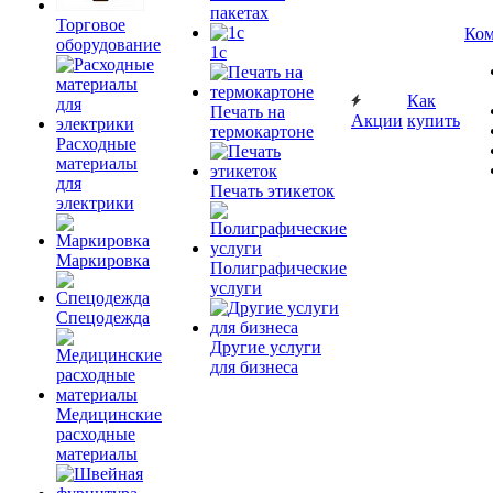
пакетах
Торговое
Ком
оборудование
1c
Как
Печать на
Акции
купить
термокартоне
Расходные
материалы
для
Печать этикеток
электрики
Маркировка
Полиграфические
услуги
Спецодежда
Другие услуги
для бизнеса
Медицинские
расходные
материалы