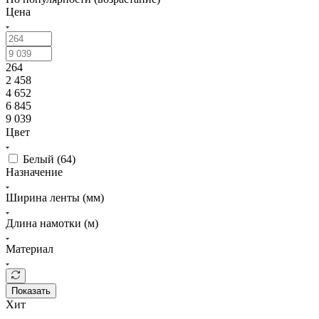
Цена
264
2 458
4 652
6 845
9 039
Цвет
Белый (
64
)
Назначение
Ширина ленты (мм)
Длина намотки (м)
Материал
Показать
Хит