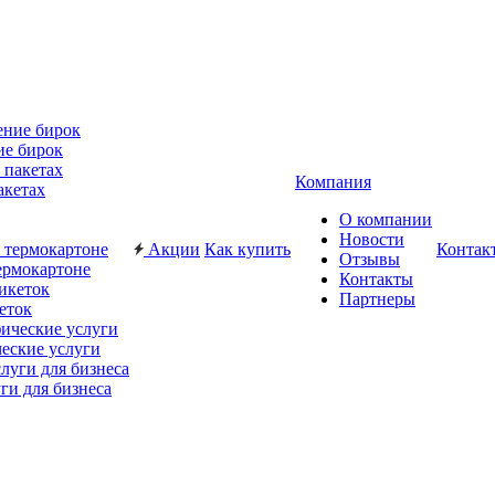
ие бирок
Компания
акетах
О компании
Новости
Акции
Как купить
Контак
Отзывы
ермокартоне
Контакты
Партнеры
еток
еские услуги
ги для бизнеса