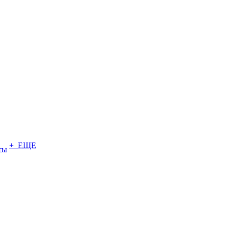
+ ЕЩЕ
ты