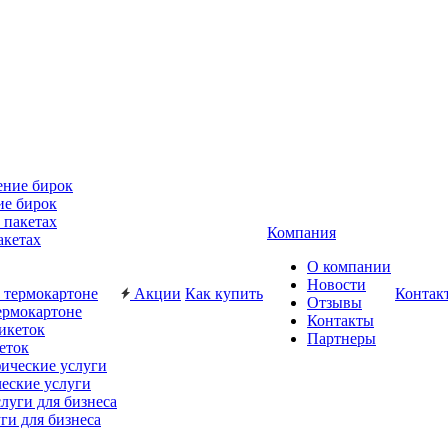
ие бирок
Компания
акетах
О компании
Новости
Акции
Как купить
Контак
Отзывы
ермокартоне
Контакты
Партнеры
еток
еские услуги
ги для бизнеса