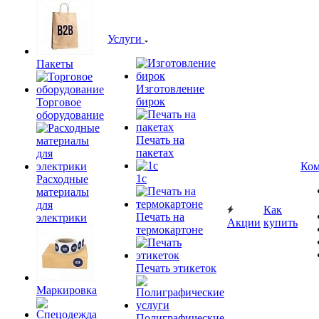
Услуги
Пакеты
Изготовление
бирок
Торговое
оборудование
Печать на
пакетах
Ком
1c
Расходные
материалы
для
Как
Печать на
электрики
Акции
купить
термокартоне
Печать этикеток
Маркировка
Полиграфические