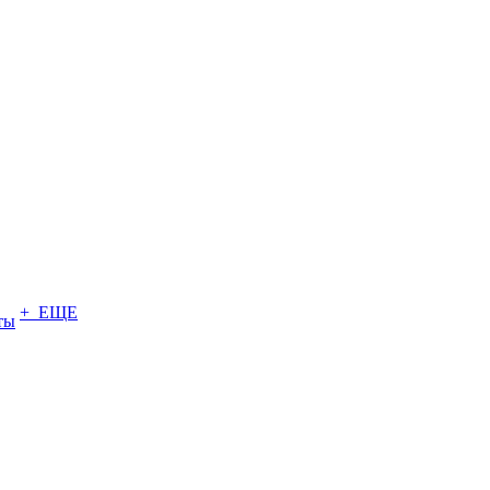
+ ЕЩЕ
ты