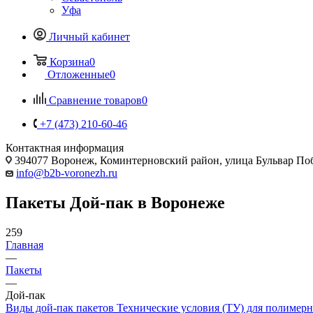
Уфа
Личный кабинет
Корзина
0
Отложенные
0
Сравнение товаров
0
+7 (473) 210-60-46
Контактная информация
394077 Воронеж, Коминтерновский район, улица Бульвар Побе
info@b2b-voronezh.ru
Пакеты Дой-пак в Воронеже
259
Главная
—
Пакеты
—
Дой-пак
Виды дой-пак пакетов
Технические условия (ТУ) для полимерн