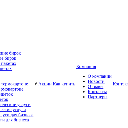
ие бирок
Компания
акетах
О компании
Новости
Акции
Как купить
Контак
Отзывы
ермокартоне
Контакты
Партнеры
еток
еские услуги
ги для бизнеса