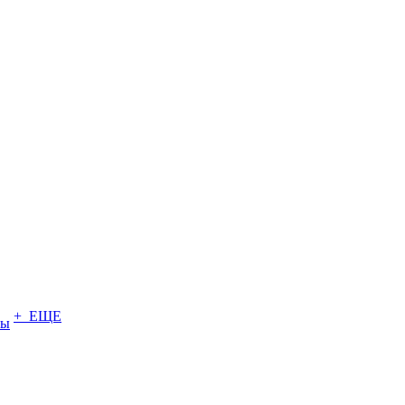
+ ЕЩЕ
ты