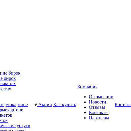
е бирок
Компания
акетах
О компании
Новости
Акции
Как купить
Контак
Отзывы
ермокартоне
Контакты
Партнеры
еток
еские услуги