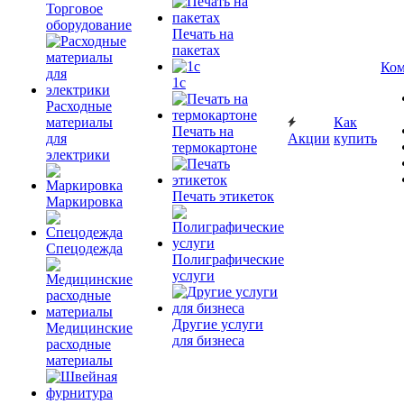
Торговое
оборудование
Печать на
пакетах
Ком
1c
Расходные
материалы
Как
Печать на
для
Акции
купить
термокартоне
электрики
Печать этикеток
Маркировка
Спецодежда
Полиграфические
услуги
Другие услуги
Медицинские
для бизнеса
расходные
материалы