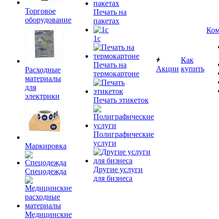
Торговое
Печать на
оборудование
пакетах
Ком
1c
Как
Печать на
Акции
купить
Расходные
термокартоне
материалы
для
электрики
Печать этикеток
Полиграфические
услуги
Маркировка
Другие услуги
Спецодежда
для бизнеса
Медицинские