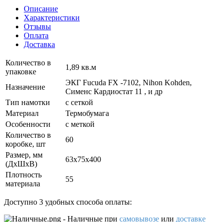
Описание
Характеристики
Отзывы
Оплата
Доставка
Количество в
1,89 кв.м
упаковке
ЭКГ Fucuda FX -7102, Nihon Kohden,
Назначение
Сименс Кардиостат 11 , и др
Тип намотки
с сеткой
Материал
Термобумага
Особенности
с меткой
Количество в
60
коробке, шт
Размер, мм
63х75х400
(ДxШxВ)
Плотность
55
материала
Доступно 3 удобных способа оплаты:
- Наличные
при
самовывозе
или
доставке