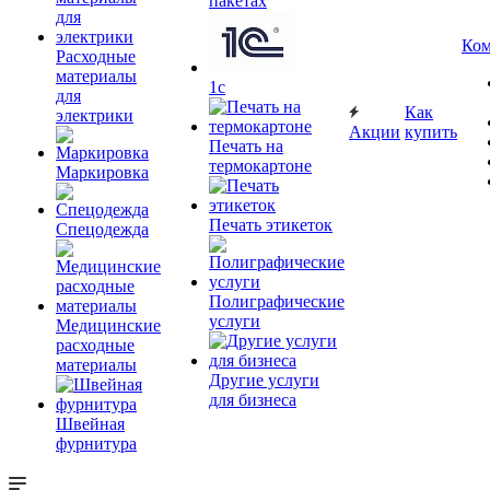
пакетах
Ком
Расходные
материалы
1c
для
Как
электрики
Акции
купить
Печать на
термокартоне
Маркировка
Печать этикеток
Спецодежда
Полиграфические
услуги
Медицинские
расходные
материалы
Другие услуги
для бизнеса
Швейная
фурнитура