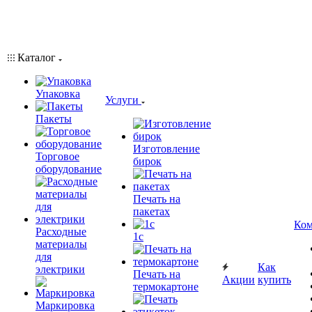
Каталог
Упаковка
Услуги
Пакеты
Изготовление
Торговое
бирок
оборудование
Печать на
пакетах
Ком
Расходные
1c
материалы
для
Как
электрики
Печать на
Акции
купить
термокартоне
Маркировка