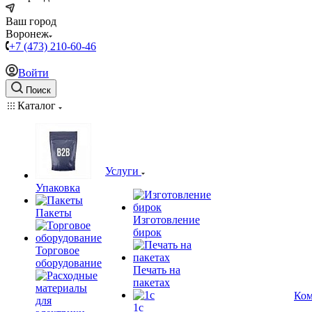
Ваш город
Воронеж
+7 (473) 210-60-46
Войти
Поиск
Каталог
Услуги
Упаковка
Пакеты
Изготовление
бирок
Торговое
оборудование
Печать на
пакетах
Ком
1c