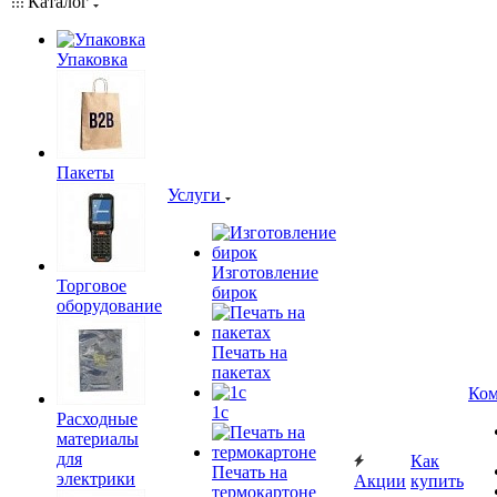
Каталог
Упаковка
Пакеты
Услуги
Изготовление
Торговое
бирок
оборудование
Печать на
пакетах
Ком
1c
Расходные
материалы
для
Как
Печать на
электрики
Акции
купить
термокартоне